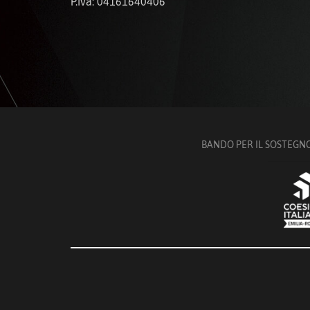
P.iva: 04161640406
BANDO PER IL SOSTEGNO